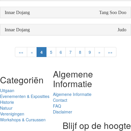
Innae Dojang
Tang Soo Doo
Innae Dojang
Judo
««
«
4
5
6
7
8
9
»
»»
Algemene
Categoriën
Informatie
Uitgaan
Algemene Informatie
Evenementen & Exposities
Contact
Historie
FAQ
Natuur
Disclaimer
Verenigingen
Workshops & Cursussen
Blijf op de hoogte